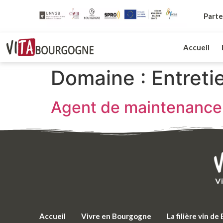
Parte
Accueil
Domaine :
Entret
Agent de maintenance
Accueil
Vivre en Bourgogne
La filière vin d