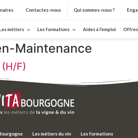
naires
Contactez-nous
Qui sommes-nous ?
Enga
Les métiers
Les formations
Aides à l’emploi
Offres
ien-Maintenance
 (H/F)
e Bourgogne
Les métiers du vin
Les formations