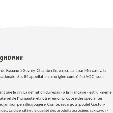
ignonne
n, de Beaune à Gevrey-Chambertin, en passant par Mercurey, la
nationale : Ses 84 appellations d’origine contrôlée (AOC) sont
nt que le vin.
La définition d
u
repas « à la Française » est lui-même
tériel de l’humanité, et notre région propose des spécialités
, jambon persillé, gougère
,
Comté,
escargots
, poulet Gaston
-
rde
..
.
La diversité et la qualité des produits associées aux savoir-