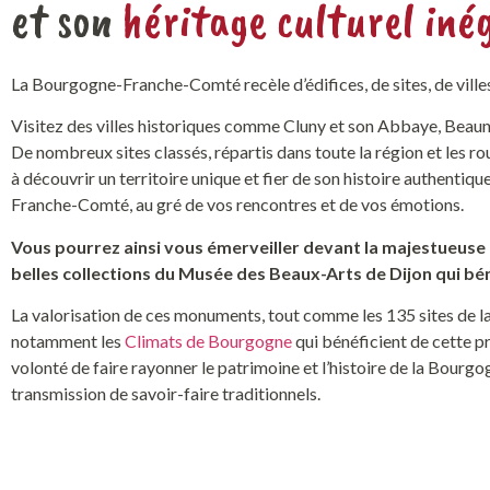
et son
héritage culturel iné
La Bourgogne-Franche-Comté recèle d’édifices, de sites, de villes e
Visitez des villes historiques comme Cluny et son Abbaye, Beaune e
De nombreux sites classés, répartis dans toute la région et les 
à
découvrir
un territoire unique et fier de son histoire authentiq
Franche-Comté, au gré de vos rencontres et de vos émotions.
Vous pourrez ainsi vous émerveiller devant la majestueuse 
belles collections du Musée des Beaux-Arts de Dijon qui bénéfi
La valorisation de ces monuments
,
tout comme les 135 sites de l
notamment les
Climats de Bourgogne
qui bénéficie
nt
de cette pr
volonté de faire rayonner le patrimoine et l’histoire de la Bourg
transmission de
savoir-faire traditionnels
.