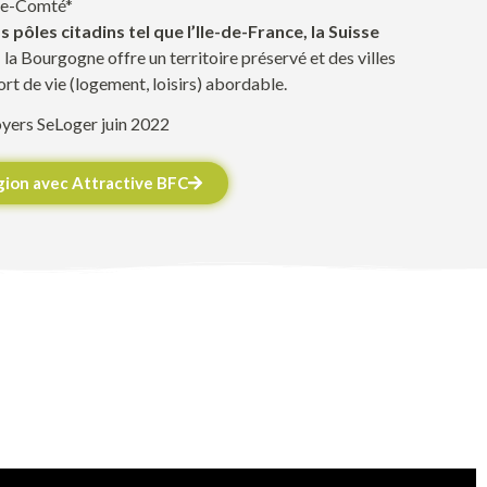
he-Comté*
 pôles citadins tel que l’Ile-de-France, la Suisse
,
la Bourgogne offre un territoire préservé et des villes
ort
de vie
(logement, loisir
s
)
abordable
.
oyers
SeLoger
juin 2022
égion avec Attractive BFC