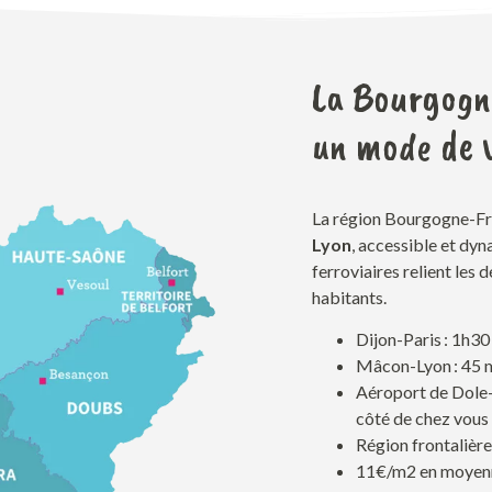
La Bourgogn
un mode de v
La région Bourgogne-F
Lyon
,
accessible et dyn
ferroviaires relient les
habitants
.
Dijon-Paris : 1h3
Mâcon-Lyon : 45 m
Aéroport de Dole-
côté de chez vous
Région frontalière
11
€/m2
en moyen