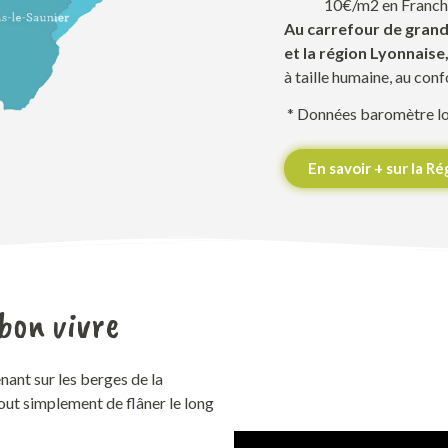
10€/m2 en Franc
Au carrefour de grands
et la région Lyonnaise
à taille humaine
, au
conf
*
Données baromètre l
En savoir + sur la R
 bon vivre
en
ant
sur les berges de la
tout simplement
de
flâner
le long