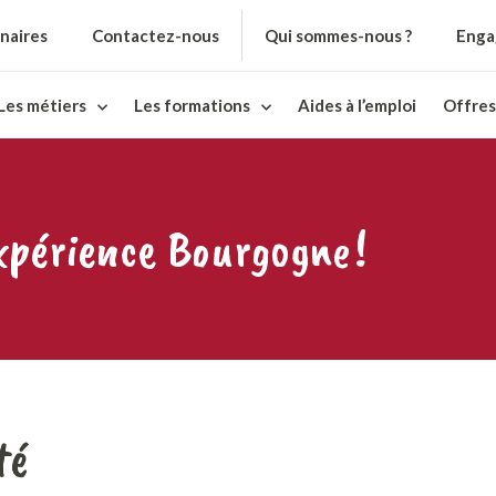
naires
Contactez-nous
Qui sommes-nous ?
Enga
Les métiers
Les formations
Aides à l’emploi
Offres
expérience Bourgogne !
té