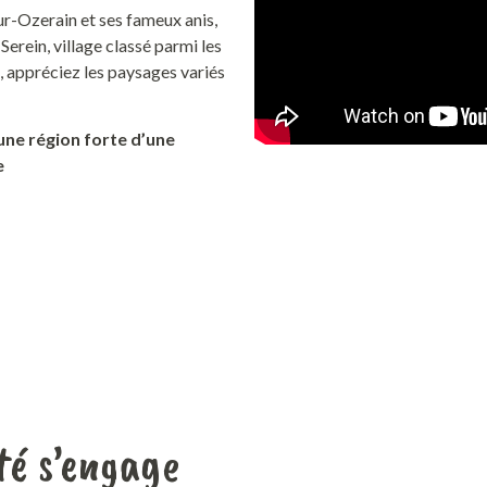
ur-Ozerain et ses fameux anis,
erein, village classé parmi les
s, appréciez
les paysages variés
une région forte d’une
e
é s’engage