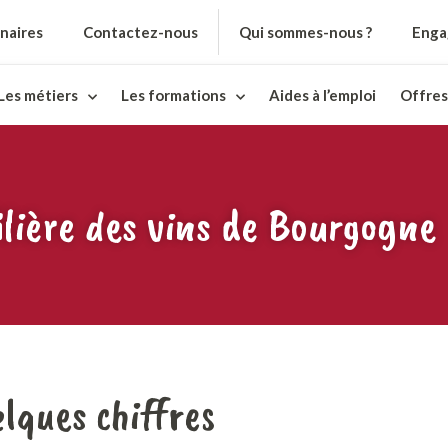
naires
Contactez-nous
Qui sommes-nous ?
Enga
Les métiers
Les formations
Aides à l’emploi
Offres
ilière des vins de Bourgogne
lques chiffres