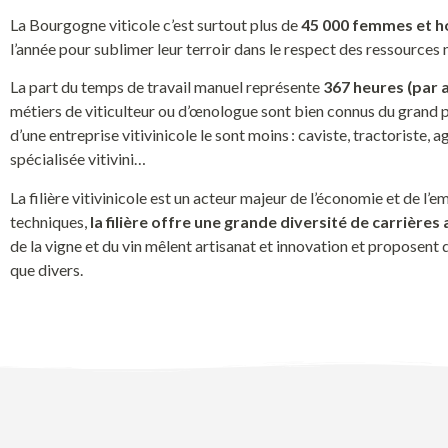
La Bourgogne viticole c
’est surtout
plus
de
45
000 femmes et 
l’année pour
sublimer leur terroir dans le re
spect des ressources n
L
a part du
temps de travail manuel
représente
367 heures
(par 
métiers de viticulteur ou
d’
œnologue sont bien connus du grand pu
d’une entreprise vitivinicole le sont moins : caviste,
tractoriste,
a
spécialisée
vitivini
…
La filière vitivinicole est un acteur majeur de l’économie et de l
techniques,
la filière offre une grande diversité de carrière
de la vigne et du vin mêlent artisanat et innovation et proposent 
que divers.