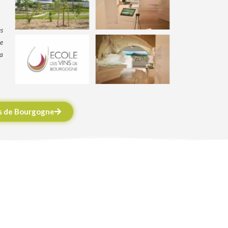
es
re
a
ins de Bourgogne