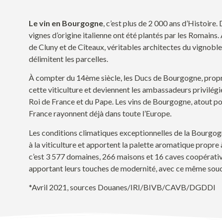
Le
vin en Bourgogne
,
c’est
plus de 2
000 ans
d’Histoire
.
vignes d’o
rigine italienne ont été planté
s
par les Romains.
de Cluny et de C
î
teaux, véritables architectes du vignoble 
délimitent les parcelles.
À
compter du 14
ème
siècle, les Ducs de Bourgogne, prop
cette viticulture et
deviennent les ambassadeurs privilégi
Roi de France et du Pape.
Les vins de Bourgogne, a
t
out p
France
rayonn
ent déjà
dans toute l’Europe.
Les
conditions climatiques
exceptionnelles
de
la Bourgo
à la viticulture
et apportent
la
palette
aromatique
propre
c’est 3 577
domaines
, 266 maisons
et
16
caves coopérativ
apportant leurs touches de modernité
, avec ce même souc
*Avril 2021, sources Douanes/IRI/BIVB/CAVB/DGDDI