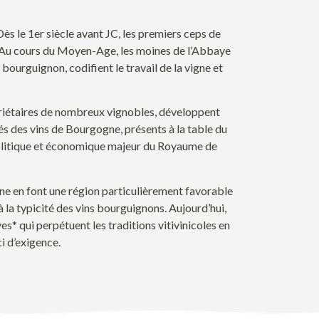
Dès le 1
er
siècle avant JC, les premiers ceps de
Au cours du Moyen-Age, les moines de l’Abbaye
bourguignon, codifient le travail de la vigne et
riétaires de nombreux vignobles,
développent
és des vins de Bourgogne
, présents à la table du
olitique et économique majeur du Royaume de
gne
en
fon
t une région
particulièrement
favorable
à la typicité
des
vins bourguignons
.
Aujourd’hui,
es* qui perpétue
nt
les traditions vitivinicole
s
en
i d’exigence
.