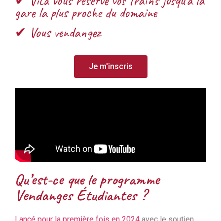
✔ Vita vous réserve vos trains jusqu’à la
gare la plus proche du domaine
✔ Vous vendangez
Je m'inscris
Qu’est-ce que le programme
Vendanges Étudiantes ?
Lancé pour la première fois en 2024
avec le soutien