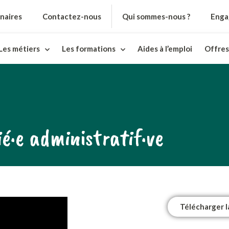
naires
Contactez-nous
Qui sommes-nous ?
Enga
Les métiers
Les formations
Aides à l’emploi
Offres
ié·e administratif·ve
Télécharger l