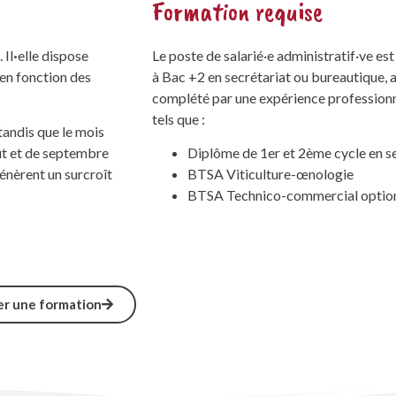
Formation requise
 Il
·
elle dispose
Le poste de salarié·e administratif·ve e
 en fonction des
à Bac +2 en secrétariat ou bureautique, a
complété par une expérience professionnel
tels que :
tandis que le mois
oût et de septembre
Diplôme de 1er et 2ème cycle en s
énèrent un surcroît
BTSA Viticulture-œnologie
BTSA Technico-commercial option 
r une formation