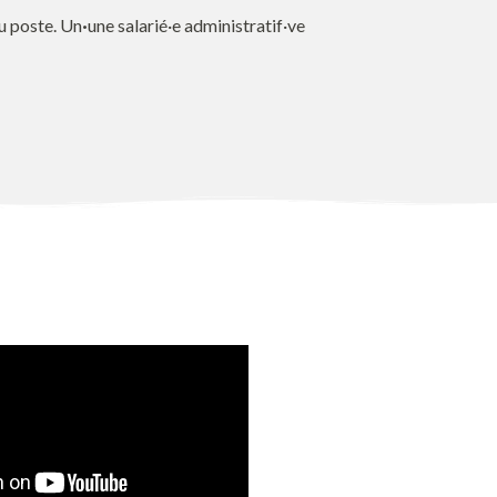
du poste. Un
·
une salarié·e administratif·ve