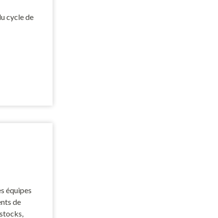
du cycle de
es équipes
ents de
stocks,