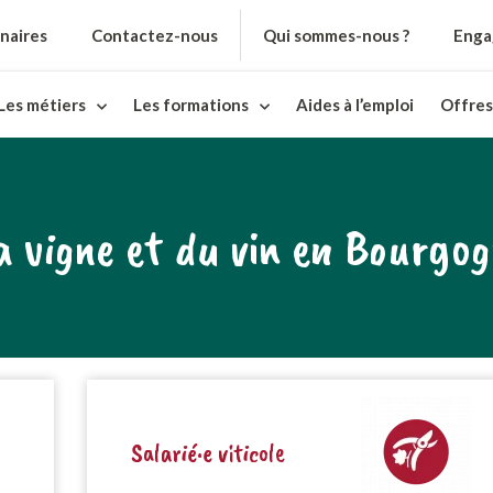
naires
Contactez-nous
Qui sommes-nous ?
Enga
Les métiers
Les formations
Aides à l’emploi
Offres
la vigne et du vin en Bourgo
Salarié·e viticole