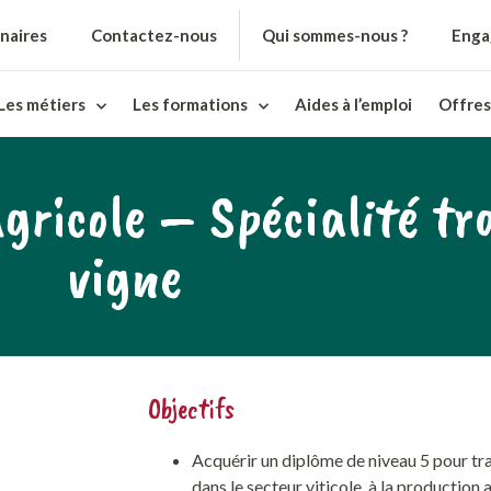
naires
Contactez-nous
Qui sommes-nous ?
Enga
Les métiers
Les formations
Aides à l’emploi
Offres
gricole – Spécialité tr
vigne
Objectifs
Acquérir un diplôme de niveau 5 pour trav
dans le secteur viticole, à la production 