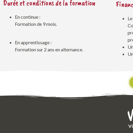
Durée et conditions de la formation
Finan
En continue :
Le
Formation de 9 mois.
Co
pr
pr
En apprentissage :
Un
Formation sur 2 ans en alternance.
Un