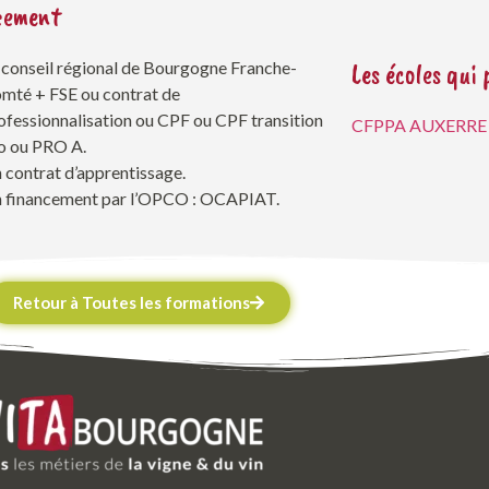
cement
Les écoles qui
 conseil régional de Bourgogne Franche-
mté + FSE ou contrat de
ofessionnalisation ou CPF ou CPF transition
CFPPA AUXERRE
o ou PRO A.
 contrat d’apprentissage.
 financement par l’OPCO : OCAPIAT.
Retour à Toutes les formations