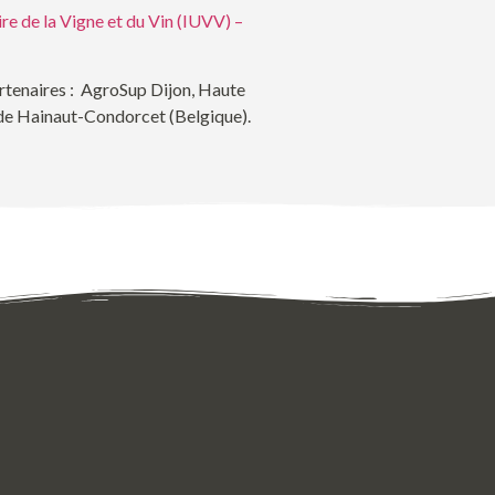
ire de la Vigne et du Vin (IUVV) –
rtenaires : AgroSup Dijon, Haute
 de Hainaut-Condorcet (Belgique).