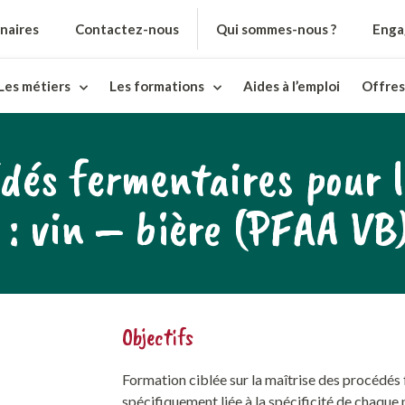
naires
Contactez-nous
Qui sommes-nous ?
Enga
Les métiers
Les formations
Aides à l’emploi
Offres
dés fermentaires pour l
 : vin – bière (PFAA VB
Objectifs
Formation ciblée sur la maîtrise des procédés 
spécifiquement liée à la spécificité de chaque 