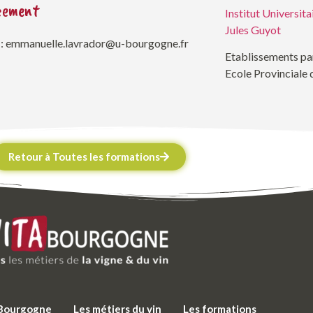
cement
Institut Universita
Jules Guyot
 : emmanuelle.lavrador@u-bourgogne.fr
Etablissements pa
Ecole Provinciale
Retour à Toutes les formations
e Bourgogne
Les métiers du vin
Les formations