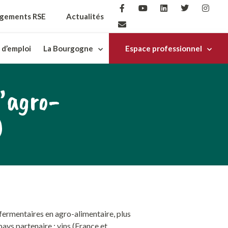
gements RSE
Actualités
 d’emploi
La Bourgogne
Espace professionnel
’agro-
)
fermentaires en agro-alimentaire, plus
pays partenaire : vins (France et