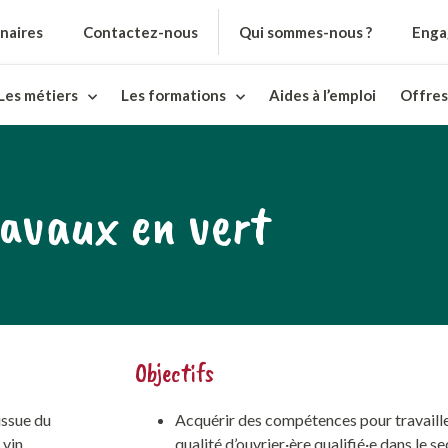
naires
Contactez-nous
Qui sommes-nous ?
Enga
Les métiers
Les formations
Aides à l’emploi
Offres
avaux en vert
Objectifs
issue du
Acquérir des compétences pour travaille
vin.
qualité d’ouvrier·ère qualifié·e dans le se