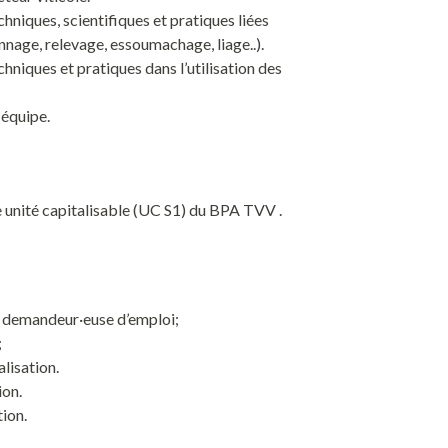
hniques, scientifiques et pratiques liées
nage, relevage, essoumachage, liage..).
hniques et pratiques dans l’utilisation des
 équipe.
 unité capitalisable (UC S1) du BPA TVV .
de demandeur·euse d’emploi;
;
lisation.
ion.
tion.