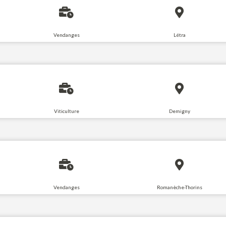
Vendanges
Létra
Viticulture
Demigny
Vendanges
Romanèche-Thorins