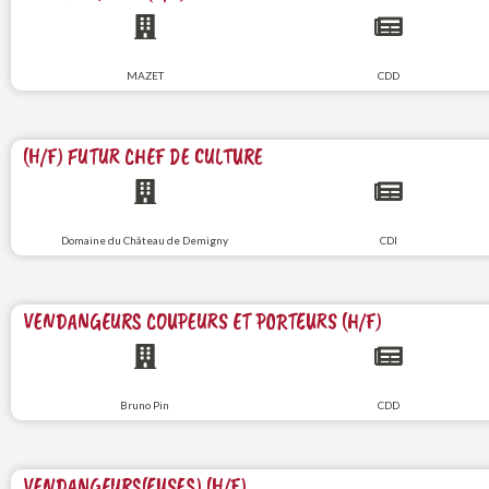
MAZET
CDD
(H/F) FUTUR CHEF DE CULTURE
Domaine du Château de Demigny
CDI
VENDANGEURS COUPEURS ET PORTEURS (H/F)
Bruno Pin
CDD
VENDANGEURS(EUSES) (H/F)