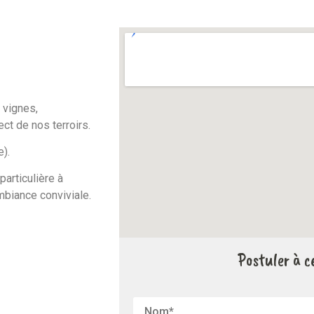
 vignes,
ct de nos terroirs.
).
articulière à
ambiance conviviale.
Postuler à ce