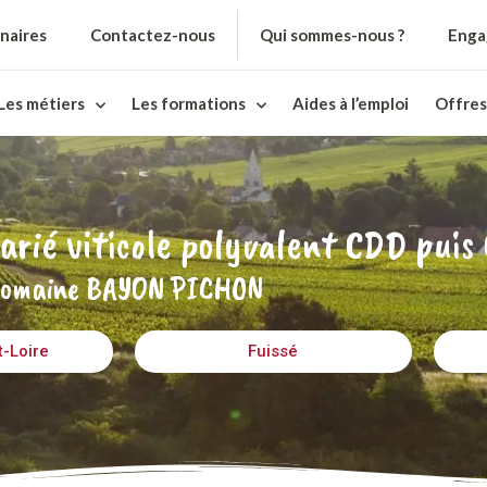
naires
Contactez-nous
Qui sommes-nous ?
Enga
Les métiers
Les formations
Aides à l’emploi
Offres
arié viticole polyvalent CDD puis
omaine BAYON PICHON
t-Loire
Fuissé