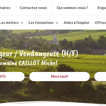
naires
Contactez-nous
Qui sommes-nous ?
Enga
Les métiers
Les formations
Aides à l’emploi
Offres
eur / Vendangeuse (H/F)
omaine CAILLOT Michel
d'Or
Meursault