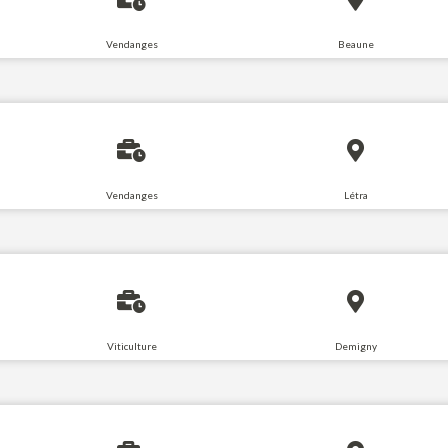
Vendanges
Beaune
Vendanges
Létra
Viticulture
Demigny