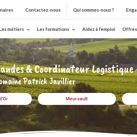
naires
Contactez-nous
Qui sommes-nous ?
Enga
Les métiers
Les formations
Aides à l’emploi
Offres
ndes & Coordinateur Logistique 
omaine Patrick Javillier
d'Or
Meursault