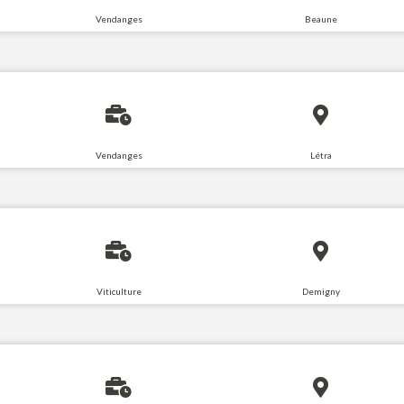
Vendanges
Beaune
Vendanges
Létra
Viticulture
Demigny