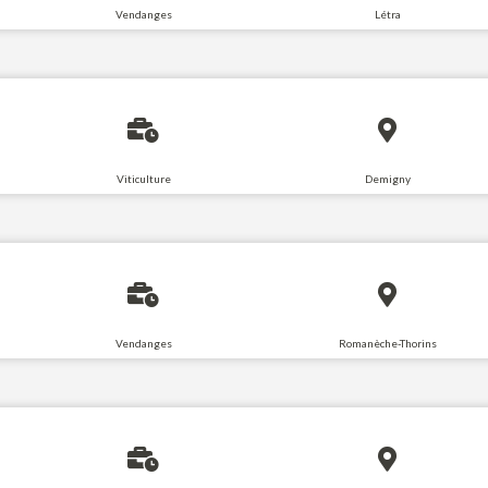
Vendanges
Létra
Viticulture
Demigny
Vendanges
Romanèche-Thorins