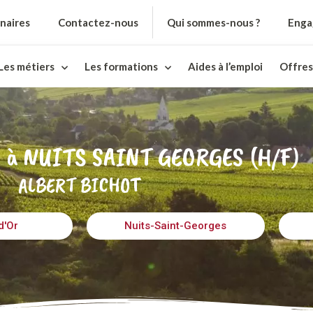
naires
Contactez-nous
Qui sommes-nous ?
Enga
Les métiers
Les formations
Aides à l’emploi
Offres
à NUITS SAINT GEORGES (H/F)
ALBERT BICHOT
d'Or
Nuits-Saint-Georges