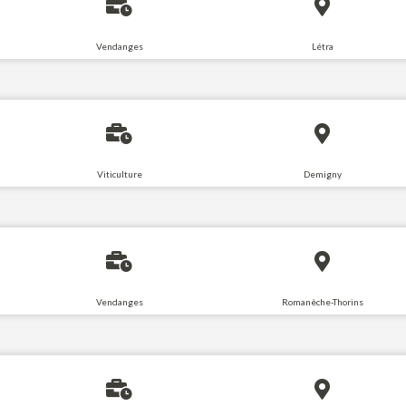
Vendanges
Létra
Viticulture
Demigny
Vendanges
Romanèche-Thorins