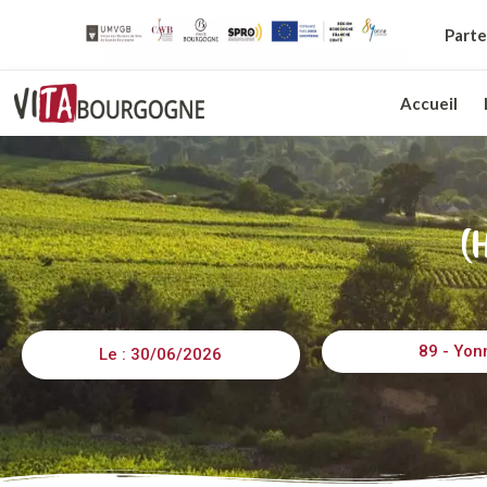
Parte
Accueil
(
89 - Yon
Le : 30/06/2026