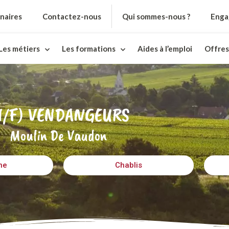
naires
Contactez-nous
Qui sommes-nous ?
Enga
Les métiers
Les formations
Aides à l’emploi
Offres
H/F) VENDANGEURS
Moulin De Vaudon
ne
Chablis