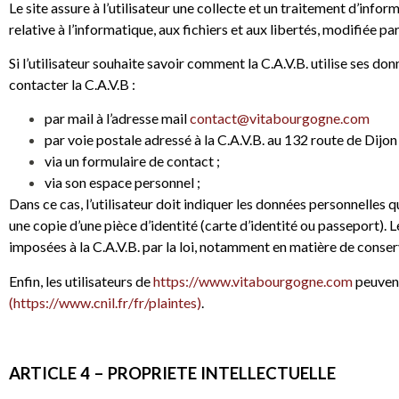
Le site assure à l’utilisateur une collecte et un traitement d’inf
relative à l’informatique, aux fichiers et aux libertés, modifiée pa
Si l’utilisateur souhaite savoir comment la C.A.V.B. utilise ses don
contacter la C.A.V.B :
par mail à l’adresse mail
contact@vitabourgogne.com
par voie postale adressé à la C.A.V.B. au 132 route de Di
via un formulaire de contact ;
via son espace personnel ;
Dans ce cas, l’utilisateur doit indiquer les données personnelles q
une copie d’une pièce d’identité (carte d’identité ou passeport)
imposées à la C.A.V.B. par la loi, notamment en matière de conse
Enfin, les utilisateurs de
https://www.vitabourgogne.com
peuvent
(
https://www.cnil.fr/fr/plaintes
)
.
ARTICLE 4 – PROPRIETE INTELLECTUELLE