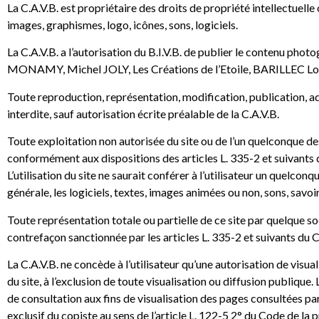
La C.A.V.B. est propriétaire des droits de propriété intellectuelle
images, graphismes, logo, icônes, sons, logiciels.
La C.A.V.B. a l’autorisation du B.I.V.B. de publier le contenu ph
MONAMY, Michel JOLY, Les Créations de l’Etoile, BARILLEC L
Toute reproduction, représentation, modification, publication, ada
interdite, sauf autorisation écrite préalable de la C.A.V.B.
Toute exploitation non autorisée du site ou de l’un quelconque d
conformément aux dispositions des articles L. 335-2 et suivants d
L’utilisation du site ne saurait conférer à l’utilisateur un quelcon
générale, les logiciels, textes, images animées ou non, sons, savoir
Toute représentation totale ou partielle de ce site par quelque soci
contrefaçon sanctionnée par les articles L. 335-2 et suivants du C
La C.A.V.B. ne concède à l’utilisateur qu’une autorisation de visual
du site, à l’exclusion de toute visualisation ou diffusion publique
de consultation aux fins de visualisation des pages consultées par
exclusif du copiste au sens de l’article L. 122-5 2° du Code de la p