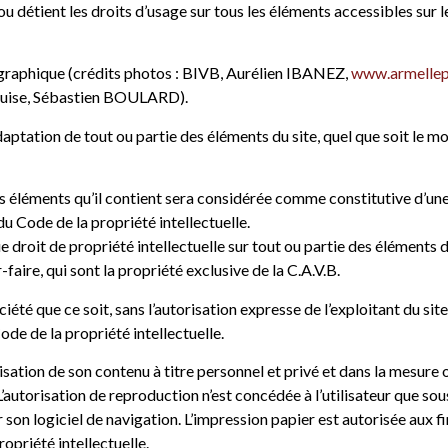
 ou détient les droits d’usage sur tous les éléments accessibles sur 
otographique (crédits photos : BIVB, Aurélien IBANEZ,
www.armelle
ouise, Sébastien BOULARD).
ptation de tout ou partie des éléments du site, quel que soit le moy
es éléments qu’il contient sera considérée comme constitutive d’un
u Code de la propriété intellectuelle.
que droit de propriété intellectuelle sur tout ou partie des éléments 
-faire, qui sont la propriété exclusive de la C.A.V.B.
été que ce soit, sans l’autorisation expresse de l’exploitant du site,
ode de la propriété intellectuelle.
isation de son contenu à titre personnel et privé et dans la mesure où 
. L’autorisation de reproduction n’est concédée à l’utilisateur que s
 son logiciel de navigation. L’impression papier est autorisée aux fi
ropriété intellectuelle.