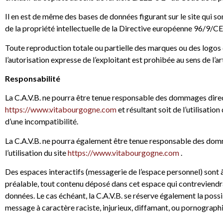
Il en est de même des bases de données figurant sur le site qui so
de la propriété intellectuelle de la Directive européenne 96/9/CE
Toute reproduction totale ou partielle des marques ou des logos de
l’autorisation expresse de l’exploitant est prohibée au sens de l’ar
Responsabilité
La C.A.V.B. ne pourra être tenue responsable des dommages directs 
https://www.vitabourgogne.com
et résultant soit de l’utilisatio
d’une incompatibilité.
La C.A.V.B. ne pourra également être tenue responsable des domm
l’utilisation du site
https://www.vitabourgogne.com
.
Des espaces interactifs (messagerie de l’espace personnel) sont à 
préalable, tout contenu déposé dans cet espace qui contreviendrait
données. Le cas échéant, la C.A.V.B. se réserve également la possi
message à caractère raciste, injurieux, diffamant, ou pornographiq