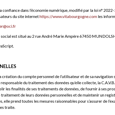
ur la confiance dans l’économie numérique, modifié par la loi n° 202
sateurs du site internet
https://www.vitabourgogne.com
les inform
r@oci.fr
ège social est situé au 2 rue André Marie Ampère 67450 MUNDOLS
vaScript.
NELLES
création du compte personnel de l’utilisateur et de sa navigation sur
responsable du traitement des données qu’elle collecte, la C.A.V.B.
ir les finalités de ses traitements de données, de fournir à ses prosp
 traitement de leurs données personnelles et de maintenir un regis
s, elle prend toutes les mesures raisonnables pour s’assurer de l’ex
es traite.