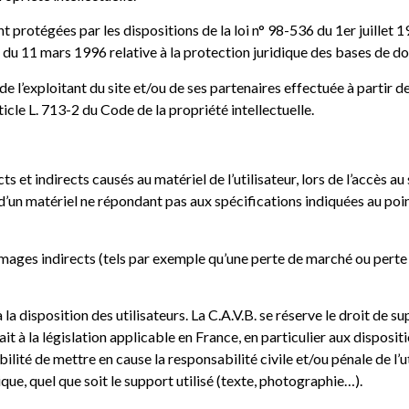
nt protégées par les dispositions de la loi n° 98-536 du 1er juillet
 du 11 mars 1996 relative à la protection juridique des bases de d
 l’exploitant du site et/ou de ses partenaires effectuée à partir d
ticle L. 713-2 du Code de la propriété intellectuelle.
et indirects causés au matériel de l’utilisateur, lors de l’accès au 
n d’un matériel ne répondant pas aux spécifications indiquées au poin
ages indirects (tels par exemple qu’une perte de marché ou perte 
la disposition des utilisateurs. La C.A.V.B. se réserve le droit de 
 à la législation applicable en France, en particulier aux dispositi
bilité de mettre en cause la responsabilité civile et/ou pénale de l’
ue, quel que soit le support utilisé (texte, photographie…).