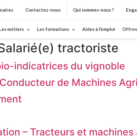
naires
Contactez-nous
Qui sommes-nous ?
Enga
Les métiers
Les formations
Aides à l’emploi
Offres
Salarié(e) tractoriste
bio-indicatrices du vignoble
 Conducteur de Machines Agric
ement
ation – Tracteurs et machines