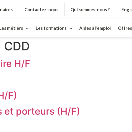
naires
Contactez-nous
Qui sommes-nous ?
Enga
Les métiers
Les formations
Aides à l’emploi
Offres
:
CDD
ire H/F
H/F)
et porteurs (H/F)