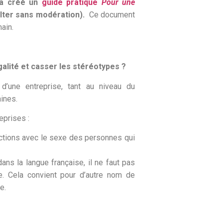
 a créé un
guide pratique
Pour une
lter sans modération).
Ce document
ain.
alité et casser les stéréotypes ?
’une entreprise, tant au niveau du
ines.
eprises :
nctions avec le sexe des personnes qui
ans la langue française, il ne faut pas
te. Cela convient pour d’autre nom de
e.