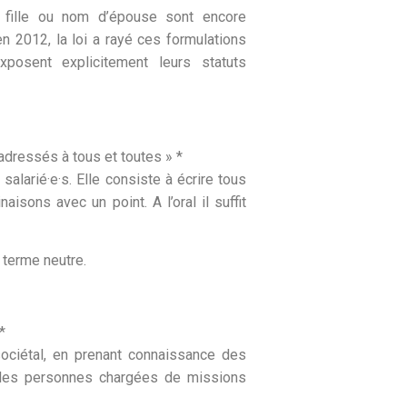
fille ou nom d’épouse sont encore
n 2012, la loi a rayé ces formulations
xposent explicitement leurs statuts
dressés à tous et toutes » *
s salarié·e·s. Elle consiste à écrire tous
isons avec un point. A l’oral il suffit
 terme neutre.
*
 sociétal, en prenant connaissance des
s les personnes chargées de missions