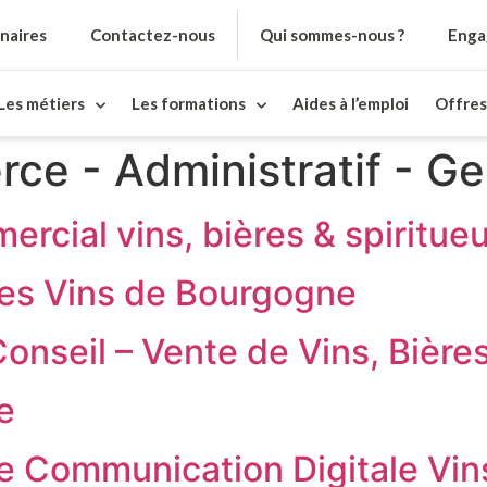
naires
Contactez-nous
Qui sommes-nous ?
Enga
Les métiers
Les formations
Aides à l’emploi
Offres
e - Administratif - Ge
cial vins, bières & spiritue
les Vins de Bourgogne
onseil – Vente de Vins, Bières
e
le Communication Digitale Vin