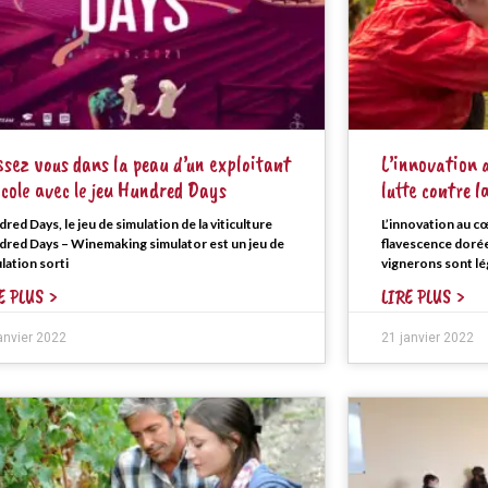
ssez vous dans la peau d’un exploitant
L’innovation 
icole avec le jeu Hundred Days
lutte contre l
red Days, le jeu de simulation de la viticulture
L’innovation au cœ
red Days – Winemaking simulator est un jeu de
flavescence dorée
lation sorti
vignerons sont lé
E PLUS >
LIRE PLUS >
anvier 2022
21 janvier 2022