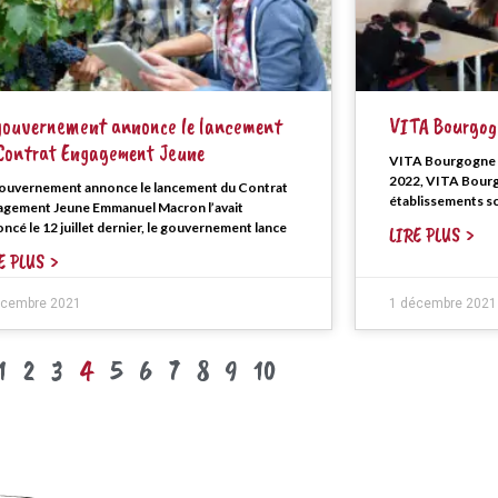
gouvernement annonce le lancement
VITA Bourgogn
Contrat Engagement Jeune
VITA Bourgogne s
2022, VITA Bourg
gouvernement annonce le lancement du Contrat
établissements s
agement Jeune Emmanuel Macron l’avait
ncé le 12 juillet dernier, le gouvernement lance
LIRE PLUS >
E PLUS >
écembre 2021
1 décembre 2021
1
2
3
4
5
6
7
8
9
10