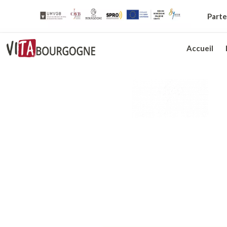
Parte
Accueil
Votre plateforme de
recrutement en ligne
Connectez-vous à votre Espace Recruteur VITA
plateforme Talentplug pour recruter vos futu