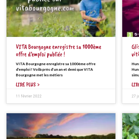
VITA Bourgogne enregistre sa 1000ème
Gli
offre d’emploi publiée !
vit
VITA Bourgogne enregistre sa 1000ème offre
Hund
d’emploi ! Voilà près d’un an et demi que VITA
Hund
Bourgogne met les métiers
simu
LIRE PLUS >
LIR
11 février 2022
27 j