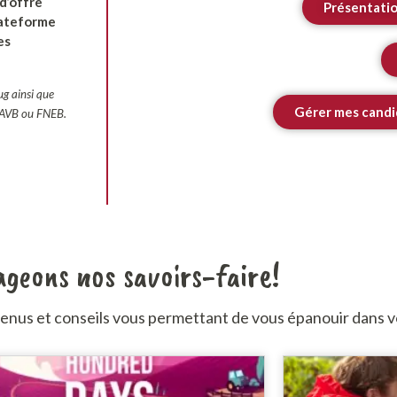
 d’offre
Présentati
lateforme
es
ug ainsi que
Gérer mes candi
 CAVB ou FNEB.
geons nos savoirs-faire!
enus et conseils vous permettant de vous épanouir dans v