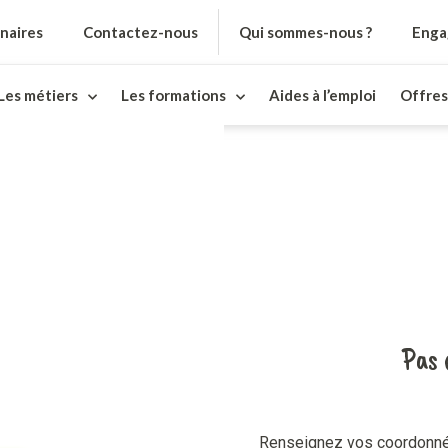
naires
Contactez-nous
Qui sommes-nous ?
Enga
Les métiers
Les formations
Aides à l’emploi
Offres
Pas 
 Bourgogne
sur la
rs salariés
Renseignez vos coordonnée