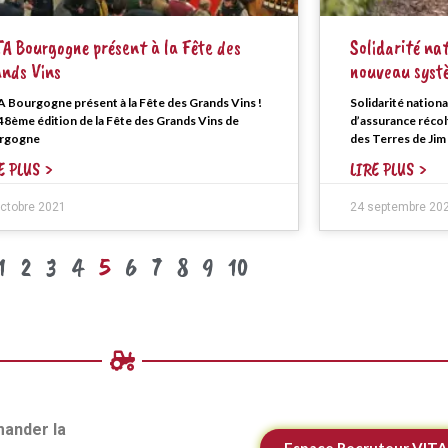
A Bourgogne présent à la Fête des
Solidarité na
nds Vins
nouveau systè
 Bourgogne présent à la Fête des Grands Vins !
Solidarité nation
48ème édition de la Fête des Grands Vins de
d’assurance récolt
rgogne
des Terres de Jim
E PLUS >
LIRE PLUS >
octobre 2021
24 septembre 20
1
2
3
4
5
6
7
8
9
10
mander la
Espace Recruteur VIT