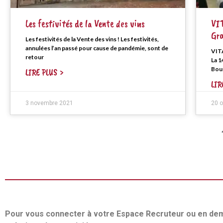
Les festivités de la Vente des vins
VIT
Gra
Les festivités de la Vente des vins ! Les festivités,
annulées l’an passé pour cause de pandémie, sont de
VITA
retour
La 1
Bou
LIRE PLUS >
LIR
3 novembre 2021
20 
Pour vous connecter à votre Espace Recruteur ou en de