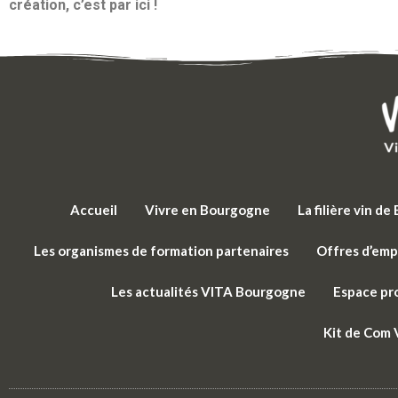
création, c’est par ici !
Accueil
Vivre en Bourgogne
La filière vin d
Les organismes de formation partenaires
Offres d’emp
Les actualités VITA Bourgogne
Espace pr
Kit de Com