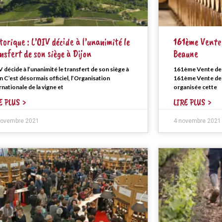
torique : L’OIV décide à l’unanimité le
161ème Vente 
nsfert de son siège à Dijon
Beaune
V décide à l’unanimité le transfert de son siège à
161ème Vente des
n C’est désormais officiel, l’Organisation
161ème Vente des
rnationale de la vigne et
organisée cette
E PLUS >
LIRE PLUS >
novembre 2021
4 novembre 2021