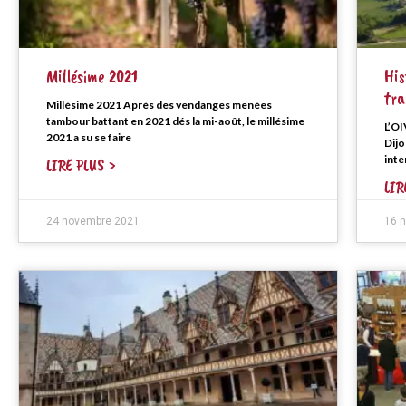
Millésime 2021
His
tra
Millésime 2021 Après des vendanges menées
tambour battant en 2021 dés la mi-août, le millésime
L’OI
2021 a su se faire
Dijo
inte
LIRE PLUS >
LIR
24 novembre 2021
16 